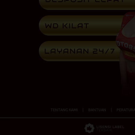
TENTANG KAMI
|
BANTUAN
|
PERATUR