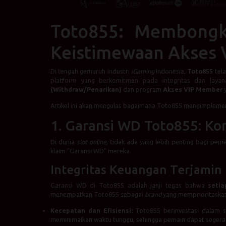
Toto855: Membongka
Keistimewaan Akses
Di tengah gemuruh industri
iGaming
Indonesia,
Toto855
tel
platform yang berkomitmen pada integritas dan laya
(Withdraw/Penarikan)
dan program
Akses VIP Member
y
Artikel ini akan mengulas bagaimana Toto855 mengimplementa
1. Garansi WD Toto855: 
Di dunia
slot online
, tidak ada yang lebih penting bagi pe
klaim "Garansi WD" mereka.
Integritas Keuangan Terjamin
Garansi WD di
Toto855
adalah janji tegas bahwa
seti
menempatkan Toto855 sebagai
brand
yang memprioritaskan 
Kecepatan dan Efisiensi:
Toto855
berinvestasi dalam s