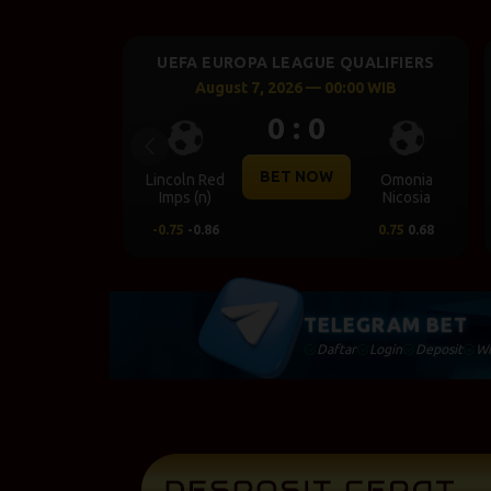
UEFA EUROPA LEAGUE QUALIFIERS
August 7, 2026 — 02:00 WIB
0 : 0
Previous
BET NOW
Heart of
Benfica
Midlothian
2.25
0.76
-2.25
-0.94
TELEGRAM BET
Daftar
Login
Deposit
Wi