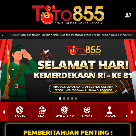
| TOTO855 menyediakan Taruhan Bola, Slot dan Berbagai Jenis Permainan Lainnya | Menerima Deposit
TOGEL
SLOT
LIVE CASINO
SPORT
ARCADE
SABU
PEMBERITAHUAN PENTING :