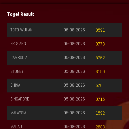
Togel Result
TOTO WUHAN
06-08-2026
0591
HK SIANG
05-08-2026
0773
CAMBODIA
05-08-2026
5762
SYDNEY
05-08-2026
6199
CHINA
05-08-2026
5761
SINGAPORE
05-08-2026
0715
MALAYSIA
05-08-2026
1592
MACAU
05-08-2026
2883