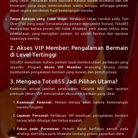
yang cepat. Penarikan dana diproses melalui sistem otomatis dan tim
keuangan yang siaga, meminimalkan waktu tunggu, sehingga pemain
dapat segera menikmati hasil kemenangan mereka.
Tanpa Batasan yang Tidak Wajar:
Meskipun tetap tunduk pada
Turn
Over
(TO) yang wajar (terutama jika pemain mengambil bonus), Toto855
memastikan bahwa proses WD tidak dihambat oleh alasan teknis atau
pembatasan yang merugikan pemain. Ini adalah fondasi dari reputasi
tepercaya mereka.
2. Akses VIP Member: Pengalaman Bermain
di Level Tertinggi
Toto855 memahami bahwa pemain loyal membutuhkan perlakuan yang
sepadan. Program
Akses VIP Member
dirancang khusus untuk
memberikan pengalaman bermain yang mewah dan penuh privasi.
3. Mengapa Toto855 Jadi Pilihan Utama?
Kombinasi antara jaminan pembayaran (Garansi WD) dan layanan
premium (Akses VIP) menciptakan ekosistem bermain yang ideal:
Keamanan Finansial:
Pemain merasa aman karena kemenangan
mereka terjamin.
Layanan Personal:
Perlakuan VIP membuat pengalaman bermain
terasa lebih dihargai dan bebas masalah.
Fokus pada Permainan:
Pemain dapat berfokus penuh pada
strategi
slot
tanpa perlu khawatir tentang proses penarikan dana.