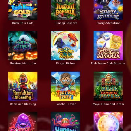
Rush Hour Gold
Jumanji Bonanza
Starry Adventure
Phantom Multiplier
Kingyo Riches
Fish Prawn Crab Bonanza
Ramakien Blessing
Football Fever
Maya: Elemental Totem