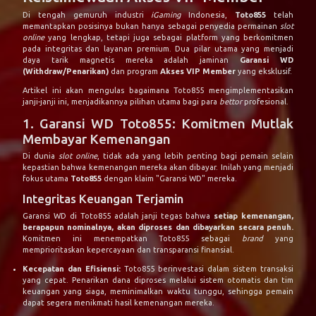
Di tengah gemuruh industri
iGaming
Indonesia,
Toto855
telah
memantapkan posisinya bukan hanya sebagai penyedia permainan
slot
online
yang lengkap, tetapi juga sebagai platform yang berkomitmen
pada integritas dan layanan premium. Dua pilar utama yang menjadi
daya tarik magnetis mereka adalah jaminan
Garansi WD
(Withdraw/Penarikan)
dan program
Akses VIP Member
yang eksklusif.
Artikel ini akan mengulas bagaimana Toto855 mengimplementasikan
janji-janji ini, menjadikannya pilihan utama bagi para
bettor
profesional.
1. Garansi WD Toto855: Komitmen Mutlak
Membayar Kemenangan
Di dunia
slot online
, tidak ada yang lebih penting bagi pemain selain
kepastian bahwa kemenangan mereka akan dibayar. Inilah yang menjadi
fokus utama
Toto855
dengan klaim "Garansi WD" mereka.
Integritas Keuangan Terjamin
Garansi WD di
Toto855
adalah janji tegas bahwa
setiap kemenangan,
berapapun nominalnya, akan diproses dan dibayarkan secara penuh.
Komitmen ini menempatkan Toto855 sebagai
brand
yang
memprioritaskan kepercayaan dan transparansi finansial.
Kecepatan dan Efisiensi:
Toto855
berinvestasi dalam sistem transaksi
yang cepat. Penarikan dana diproses melalui sistem otomatis dan tim
keuangan yang siaga, meminimalkan waktu tunggu, sehingga pemain
dapat segera menikmati hasil kemenangan mereka.