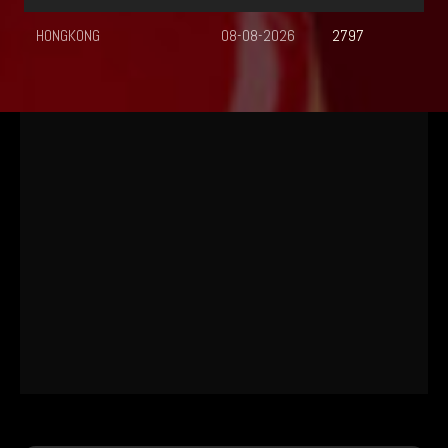
HONGKONG
08-08-2026
2797