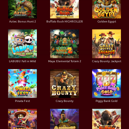
Aztec: Bonus Hunt 2
Buffalo Rush HIGHROLLER
Golden Egypt
LABUBU: Fall in Wild
Maya: Elemental Totem 2
Crazy Bounty: Jackpot
Pinata Fest
Crazy Bounty
Piggy Bank Gold