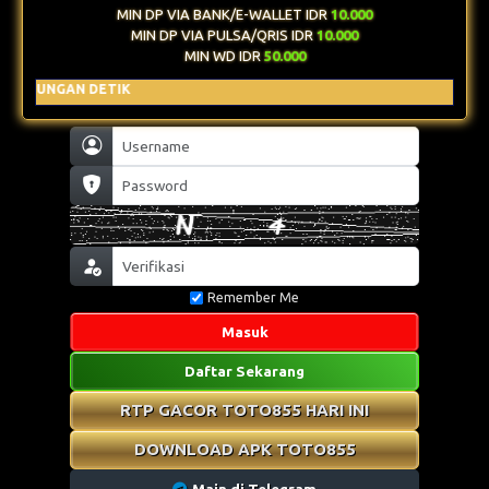
MIN DP VIA BANK/E-WALLET IDR
10.000
MIN DP VIA PULSA/QRIS IDR
10.000
MIN WD IDR
50.000
AN DETIK
Remember Me
Masuk
Daftar Sekarang
RTP GACOR TOTO855 HARI INI
DOWNLOAD APK TOTO855