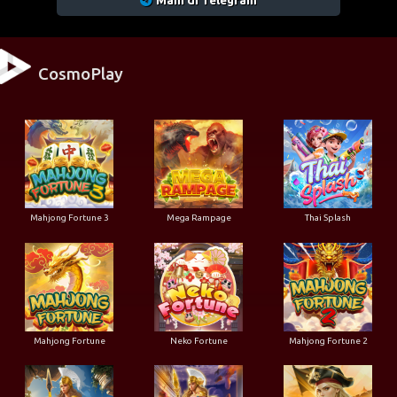
Main di Telegram
CosmoPlay
Mahjong Fortune 3
Mega Rampage
Thai Splash
Mahjong Fortune
Neko Fortune
Mahjong Fortune 2