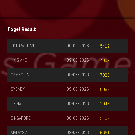
Togel Result
TOTO WUHAN
09-08-2026
5412
HK SIANG
09-08-2026
4008
CAMBODIA
09-08-2026
7023
SYDNEY
09-08-2026
8082
CHINA
09-08-2026
3946
SINGAPORE
08-08-2026
5102
MALAYSIA
08-08-2026
6851