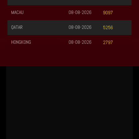
MACAU
08-08-2026
9097
QATAR
08-08-2026
5256
HONGKONG
08-08-2026
2797