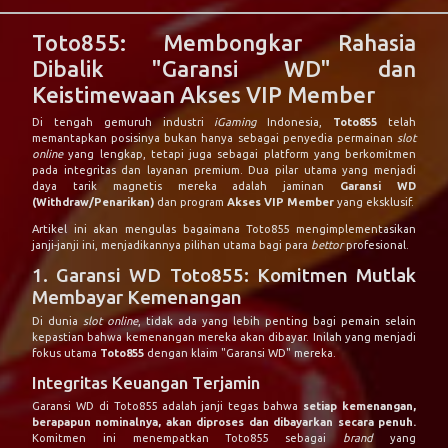
Toto855: Membongkar Rahasia
Dibalik "Garansi WD" dan
Keistimewaan Akses VIP Member
Di tengah gemuruh industri
iGaming
Indonesia,
Toto855
telah
memantapkan posisinya bukan hanya sebagai penyedia permainan
slot
online
yang lengkap, tetapi juga sebagai platform yang berkomitmen
pada integritas dan layanan premium. Dua pilar utama yang menjadi
daya tarik magnetis mereka adalah jaminan
Garansi WD
(Withdraw/Penarikan)
dan program
Akses VIP Member
yang eksklusif.
Artikel ini akan mengulas bagaimana Toto855 mengimplementasikan
janji-janji ini, menjadikannya pilihan utama bagi para
bettor
profesional.
1. Garansi WD Toto855: Komitmen Mutlak
Membayar Kemenangan
Di dunia
slot online
, tidak ada yang lebih penting bagi pemain selain
kepastian bahwa kemenangan mereka akan dibayar. Inilah yang menjadi
fokus utama
Toto855
dengan klaim "Garansi WD" mereka.
Integritas Keuangan Terjamin
Garansi WD di
Toto855
adalah janji tegas bahwa
setiap kemenangan,
berapapun nominalnya, akan diproses dan dibayarkan secara penuh.
Komitmen ini menempatkan Toto855 sebagai
brand
yang