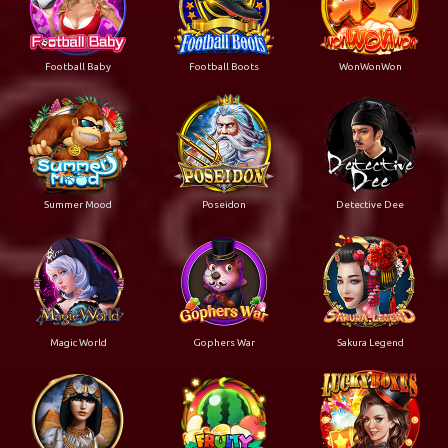
Football Baby
Football Boots
WonWonWon
Summer Mood
Poseidon
Detective Dee
Magic World
Gophers War
Sakura Legend