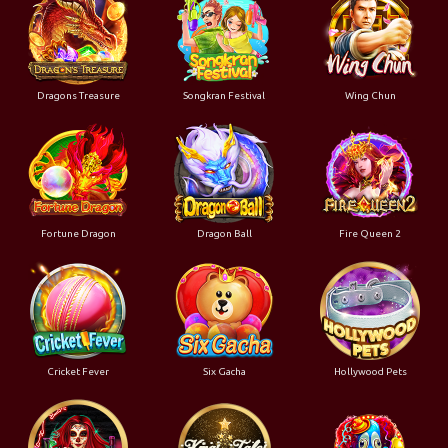
Dragons Treasure
Songkran Festival
Wing Chun
Fortune Dragon
Dragon Ball
Fire Queen 2
Cricket Fever
Six Gacha
Hollywood Pets