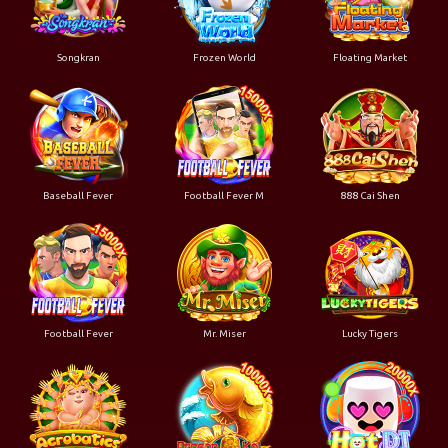
Songkran
Frozen World
Floating Market
Baseball Fever
Football Fever M
888 Cai Shen
Football Fever
Mr. Miser
Lucky Tigers