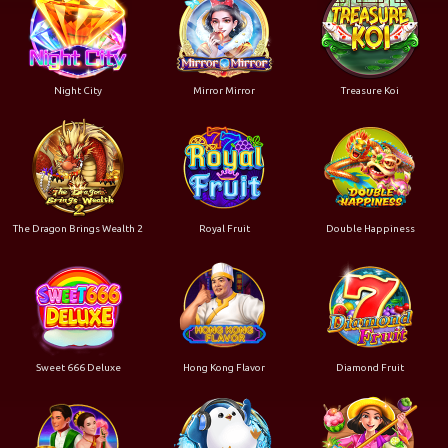
Night City
Mirror Mirror
Treasure Koi
The Dragon Brings Wealth 2
Royal Fruit
Double Happiness
Sweet 666 Deluxe
Hong Kong Flavor
Diamond Fruit