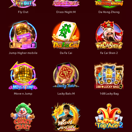
Fly Out
Disco Night M
Da Hong Zhong
Jump Higher mobile
Da Fa Cai
Fa Cai Shen 2
Move n Jump
Lucky Bats M
168 Lucky Bag