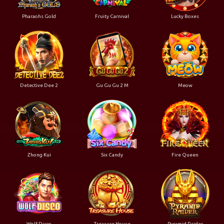
Pharaohs Gold
Fruity Carnival
Lucky Boxes
Detective Dee 2
Gu Gu Gu 2 M
Meow
Zhong Kui
Six Candy
Fire Queen
Wolf Disco
Treasure House
Pyramid Raider