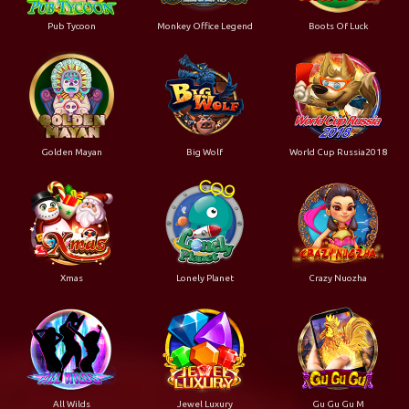
Pub Tycoon
Monkey Office Legend
Boots Of Luck
Golden Mayan
Big Wolf
World Cup Russia2018
Xmas
Lonely Planet
Crazy Nuozha
All Wilds
Jewel Luxury
Gu Gu Gu M