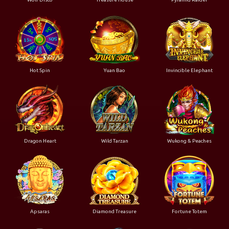
Hot Spin
Yuan Bao
Invincible Elephant
Dragon Heart
Wild Tarzan
Wukong & Peaches
Apsaras
Diamond Treasure
Fortune Totem