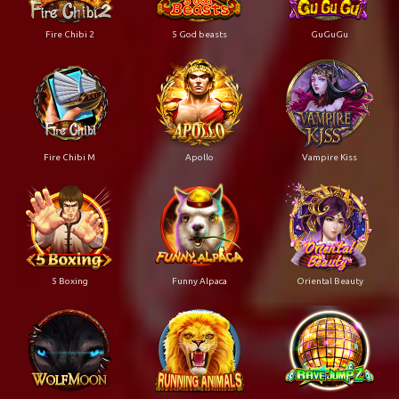
Fire Chibi 2
5 God beasts
GuGuGu
Fire Chibi M
Apollo
Vampire Kiss
5 Boxing
Funny Alpaca
Oriental Beauty