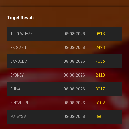
Togel Result
TOTO WUHAN
09-08-2026
9813
HK SIANG
08-08-2026
2476
CAMBODIA
08-08-2026
7635
SYDNEY
08-08-2026
2413
CHINA
08-08-2026
3017
SINGAPORE
08-08-2026
5102
MALAYSIA
08-08-2026
6851