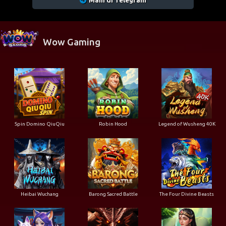
Main di Telegram
Wow Gaming
Spin Domino QiuQiu
Robin Hood
Legend of Wusheng 40K
Heibai Wuchang
Barong Sacred Battle
The Four Divine Beasts