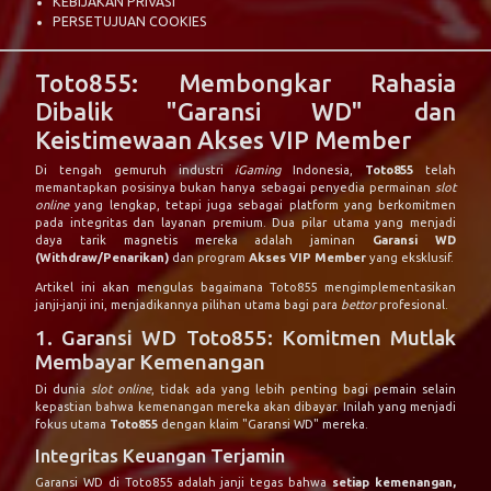
KEBIJAKAN PRIVASI
PERSETUJUAN COOKIES
Toto855: Membongkar Rahasia
Dibalik "Garansi WD" dan
Keistimewaan Akses VIP Member
Di tengah gemuruh industri
iGaming
Indonesia,
Toto855
telah
memantapkan posisinya bukan hanya sebagai penyedia permainan
slot
online
yang lengkap, tetapi juga sebagai platform yang berkomitmen
pada integritas dan layanan premium. Dua pilar utama yang menjadi
daya tarik magnetis mereka adalah jaminan
Garansi WD
(Withdraw/Penarikan)
dan program
Akses VIP Member
yang eksklusif.
Artikel ini akan mengulas bagaimana Toto855 mengimplementasikan
janji-janji ini, menjadikannya pilihan utama bagi para
bettor
profesional.
1. Garansi WD Toto855: Komitmen Mutlak
Membayar Kemenangan
Di dunia
slot online
, tidak ada yang lebih penting bagi pemain selain
kepastian bahwa kemenangan mereka akan dibayar. Inilah yang menjadi
fokus utama
Toto855
dengan klaim "Garansi WD" mereka.
Integritas Keuangan Terjamin
Garansi WD di
Toto855
adalah janji tegas bahwa
setiap kemenangan,